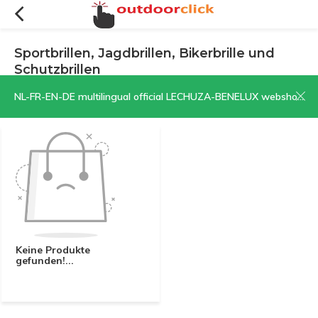
Sportbrillen, Jagdbrillen, Bikerbrille und
Schutzbrillen
Filter
Sortieren nach:
NL-FR-EN-DE multilingual official LECHUZA-BENELUX webshop | CLICK HERE NOW!
Keine Produkte
gefunden!...