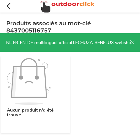
Produits associés au mot-clé
8437005116757
Filtres
Trier par:
NL-FR-EN-DE multilingual official LECHUZA-BENELUX webshop | CLICK HERE NOW!
Aucun produit n'a été
trouvé...