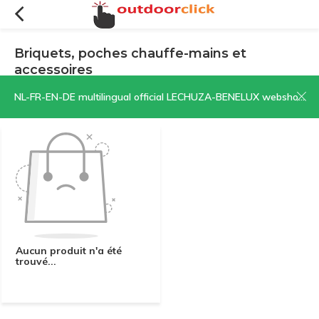
Briquets, poches chauffe-mains et
accessoires
Filtres
Trier par:
NL-FR-EN-DE multilingual official LECHUZA-BENELUX webshop | CLICK HERE NOW!
Aucun produit n'a été
trouvé...