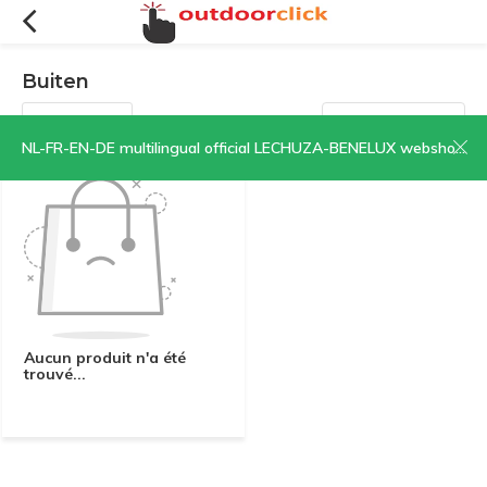
Buiten
Filtres
Trier par:
NL-FR-EN-DE multilingual official LECHUZA-BENELUX webshop | CLICK HERE NOW!
Aucun produit n'a été
trouvé...