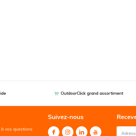
pide
OutdoorClick grand assortiment
Suivez-nous
Receve
à vos questions