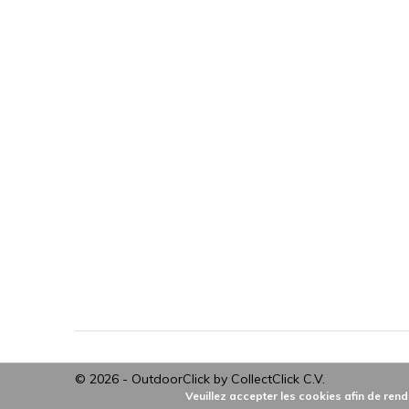
© 2026 -
OutdoorClick by CollectClick C.V.
Veuillez accepter les cookies afin de rend