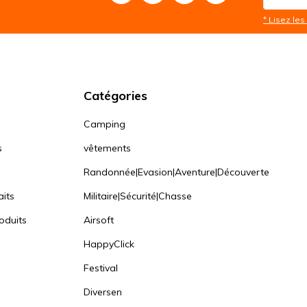
* Lisez les 
Catégories
Camping
s
vêtements
Randonnée|Evasion|Aventure|Découverte
aits
Militaire|Sécurité|Chasse
oduits
Airsoft
HappyClick
Festival
Diversen