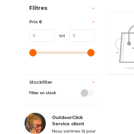
Trier par:
Filtres
Prix
€
tot
Stockfilter
Filter on stock
OutdoorClick
Service client
Nous sommes là pour