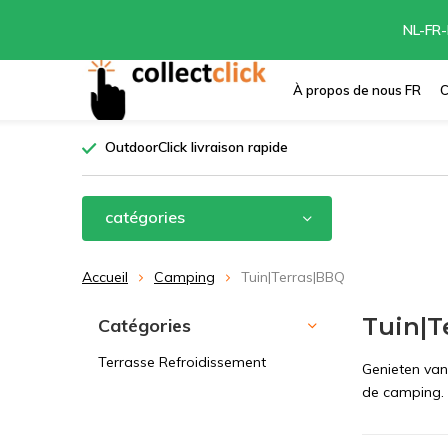
NL-FR-
À propos de nous FR
C
OutdoorClick livraison rapide
catégories
Accueil
Camping
Tuin|Terras|BBQ
Tuin|T
Catégories
Terrasse Refroidissement
Genieten van 
de camping. 