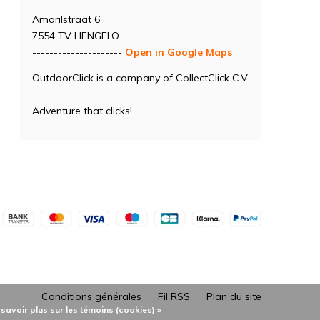
Amarilstraat 6
7554 TV HENGELO
---------------------
Open in Google Maps
OutdoorClick is a company of CollectClick C.V.
Adventure that clicks!
Conditions générales
Fil RSS
Plan du site
 savoir plus sur les témoins (cookies) »