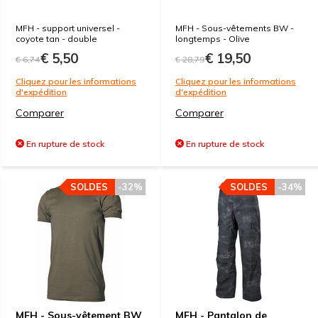
MFH - support universel -
MFH - Sous-vêtements BW -
coyote tan - double
longtemps - Olive
€ 5,50
€ 19,50
€ 6,74
€ 28,79
Cliquez pour les informations
Cliquez pour les informations
d'expédition
d'expédition
Comparer
Comparer
En rupture de stock
En rupture de stock
SOLDES
-32%
SOLDES
-34%
MFH - Sous-vêtement BW
MFH - Pantalon de