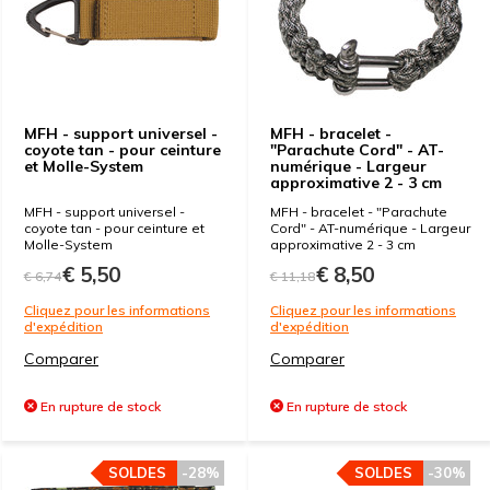
MFH - support universel -
MFH - bracelet -
coyote tan - pour ceinture
"Parachute Cord" - AT-
et Molle-System
numérique - Largeur
approximative 2 - 3 cm
MFH - support universel -
MFH - bracelet - "Parachute
coyote tan - pour ceinture et
Cord" - AT-numérique - Largeur
Molle-System
approximative 2 - 3 cm
€ 5,50
€ 8,50
€ 6,74
€ 11,18
Cliquez pour les informations
Cliquez pour les informations
d'expédition
d'expédition
Comparer
Comparer
En rupture de stock
En rupture de stock
SOLDES
-28%
SOLDES
-30%