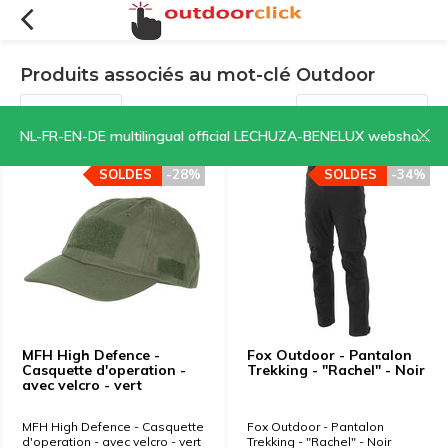
Produits associés au mot-clé Outdoor
Filtres
Trier par:
NL-FR-EN-DE multilingual official LECHUZA-BENELUX webshop | CLICK HERE NOW!
SOLDES
-28%
SOLDES
-34%
MFH High Defence -
Fox Outdoor - Pantalon
Casquette d'operation -
Trekking - "Rachel" - Noir
avec velcro - vert
MFH High Defence - Casquette
Fox Outdoor - Pantalon
d'operation - avec velcro - vert
Trekking - "Rachel" - Noir