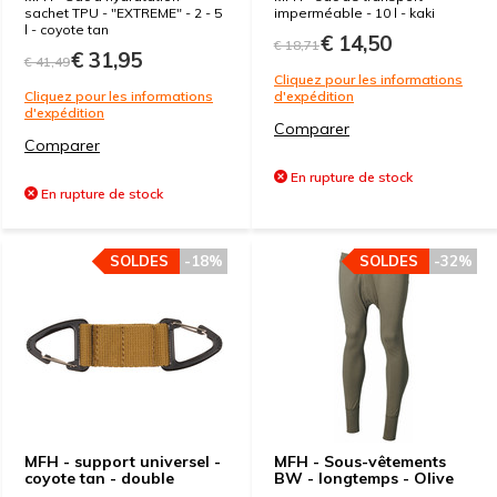
sachet TPU - "EXTREME" - 2 - 5
imperméable - 10 l - kaki
l - coyote tan
€ 14,50
€ 18,71
€ 31,95
€ 41,49
Cliquez pour les informations
Cliquez pour les informations
d'expédition
d'expédition
Comparer
Comparer
En rupture de stock
En rupture de stock
SOLDES
-18%
SOLDES
-32%
MFH - support universel -
MFH - Sous-vêtements
coyote tan - double
BW - longtemps - Olive