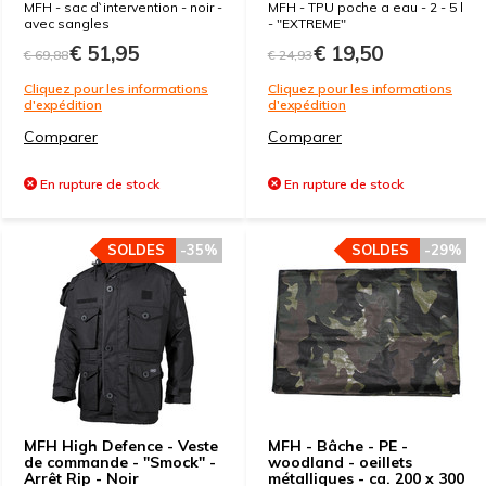
MFH - sac d`intervention - noir -
MFH - TPU poche a eau - 2 - 5 l
avec sangles
- "EXTREME"
€ 51,95
€ 19,50
€ 69,88
€ 24,93
Cliquez pour les informations
Cliquez pour les informations
d'expédition
d'expédition
Comparer
Comparer
En rupture de stock
En rupture de stock
SOLDES
-35%
SOLDES
-29%
MFH High Defence - Veste
MFH - Bâche - PE -
de commande - "Smock" -
woodland - oeillets
Arrêt Rip - Noir
métalliques - ca. 200 x 300