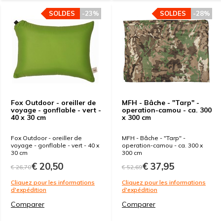
SOLDES
-23%
SOLDES
-28%
Fox Outdoor - oreiller de
MFH - Bâche - "Tarp" -
voyage - gonflable - vert -
operation-camou - ca. 300
40 x 30 cm
x 300 cm
Fox Outdoor - oreiller de
MFH - Bâche - "Tarp" -
voyage - gonflable - vert - 40 x
operation-camou - ca. 300 x
30 cm
300 cm
€ 20,50
€ 37,95
€ 26,70
€ 52,69
Cliquez pour les informations
Cliquez pour les informations
d'expédition
d'expédition
Comparer
Comparer