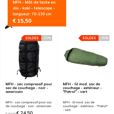
MFH - Mât de tente en
alu - kaki - telescope -
longueur: 70-130 cm
€ 15,50
SOLDES
-23%
SOLDES
-25%
MFH - sac compressif pour
MFH - GI mod. sac de
sac de couchage - noir -
couchage - extérieur -
americain
"Patrol" - vert
MFH - sac compressif pour sac
MFH - GI mod. sac de
de couchage - noir - americain
couchage - extérieur - "Patrol"
- vert
€ 24,50
€ 32,02