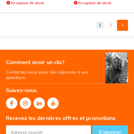
En rupture de stock
En rupture de stock
1
2
Comment avoir un clic?
Contactez-nous pour des réponses à vos
questions
Suivez-nous
Recevez les dernières offres et promotions
S'abonner