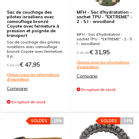
Sac de couchage des
MFH - Sac d'hydratation -
pilotes israéliens avec
sachet TPU - "EXTREME" -
camouflage bronzé
2 - 5 l - woodland
Coyote avec fermeture à
pression et poignée de
MFH - Sac d'hydratation -
transport
sachet TPU - "EXTREME" - 2 - 5
Sac de couchage des pilotes
l - woodland
israéliens avec camouflage
€ 31,95
bronzé Coyote avec fermeture
€ 41,49
à p...
Cliquez pour les informations
€ 47,95
€ 62,19
d'expédition
Cliquez pour les informations
Comparer
d'expédition
Comparer
En rupture de stock
En rupture de stock
SOLDES
-18%
SOLDES
-24%