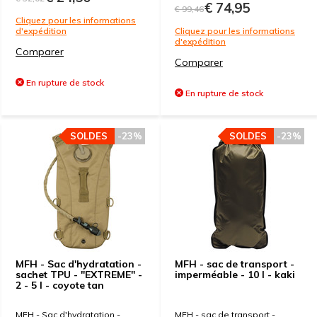
€ 74,95
€ 99,46
Cliquez pour les informations
d'expédition
Cliquez pour les informations
d'expédition
Comparer
Comparer
En rupture de stock
En rupture de stock
SOLDES
-23%
SOLDES
-23%
MFH - Sac d'hydratation -
MFH - sac de transport -
sachet TPU - "EXTREME" -
imperméable - 10 l - kaki
2 - 5 l - coyote tan
MFH - Sac d'hydratation -
MFH - sac de transport -