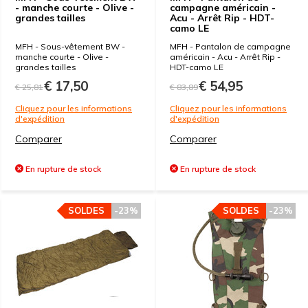
- manche courte - Olive -
campagne américain -
grandes tailles
Acu - Arrêt Rip - HDT-
camo LE
MFH - Sous-vêtement BW -
MFH - Pantalon de campagne
manche courte - Olive -
américain - Acu - Arrêt Rip -
grandes tailles
HDT-camo LE
€ 17,50
€ 54,95
€ 25,81
€ 83,89
Cliquez pour les informations
Cliquez pour les informations
d'expédition
d'expédition
Comparer
Comparer
En rupture de stock
En rupture de stock
SOLDES
-23%
SOLDES
-23%