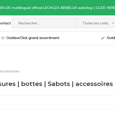
EN-DE multilingual official LECHUZA-BENELUX webshop | CLICK HE
ontact
Toutes les catégori
OutdoorClick grand assortiment
Outd
 accessoires
ures | bottes | Sabots | accessoires