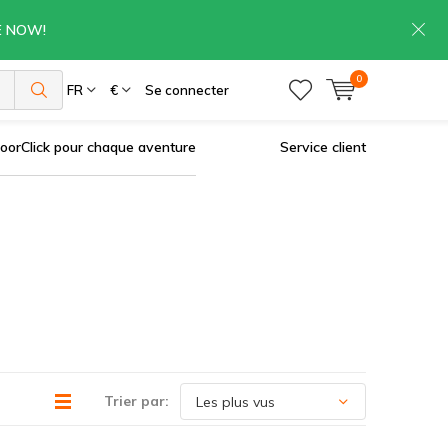
RE NOW!
0
es
FR
€
Se connecter
oorClick pour chaque aventure
Service client
Trier par: