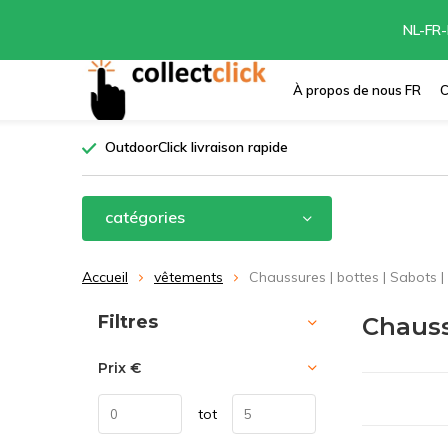
NL-FR-
À propos de nous FR
C
OutdoorClick livraison rapide
catégories
Accueil
vêtements
Chaussures | bottes | Sabots |
Trier par:
Filtres
Chauss
Prix
€
tot