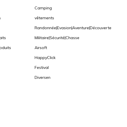
Camping
s
vêtements
Randonnée|Evasion|Aventure|Découverte
aits
Militaire|Sécurité|Chasse
oduits
Airsoft
HappyClick
Festival
Diversen