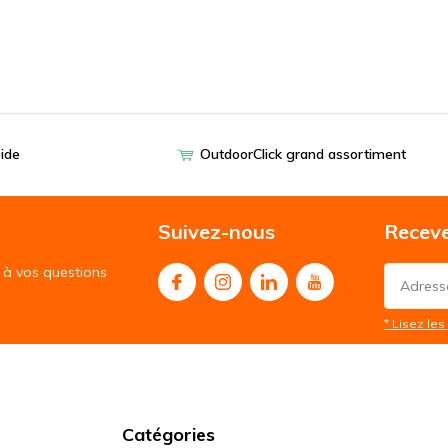
pide
OutdoorClick grand assortiment
Suivez-nous
Receve
à vos questions
* Lisez les 
Catégories