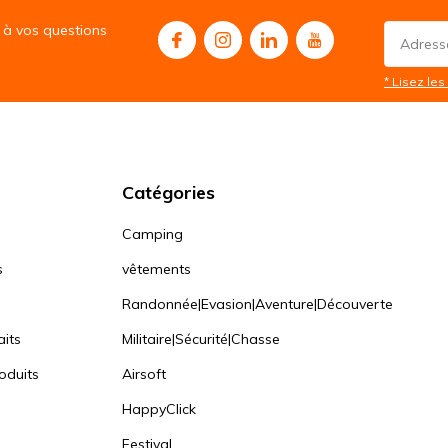
à vos questions
* Lisez les 
Catégories
Camping
s
vêtements
Randonnée|Evasion|Aventure|Découverte
aits
Militaire|Sécurité|Chasse
oduits
Airsoft
HappyClick
Festival