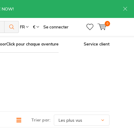
RE NOW!
0
es
FR
€
Se connecter
oorClick pour chaque aventure
Service client
Trier par: