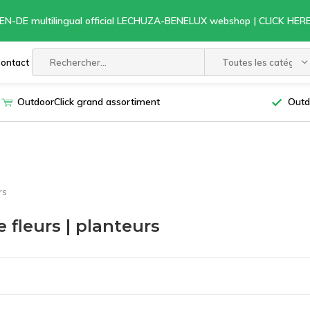
EN-DE multilingual official LECHUZA-BENELUX webshop | CLICK HE
ontact
Toutes les catégori
OutdoorClick grand assortiment
Outd
rs
 fleurs | planteurs