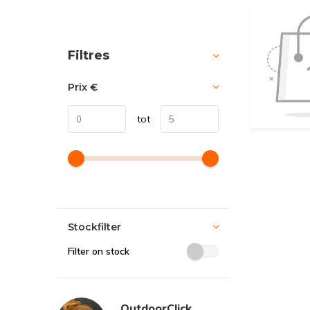
Trier par:
Filtres
Prix
€
tot
Stockfilter
Filter on stock
OutdoorClick