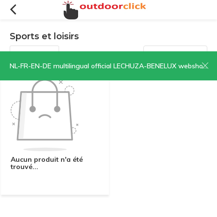
Sports et loisirs
Filtres
Trier par:
NL-FR-EN-DE multilingual official LECHUZA-BENELUX webshop | CLICK HERE NOW!
Aucun produit n'a été
trouvé...