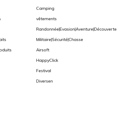
Camping
s
vêtements
Randonnée|Evasion|Aventure|Découverte
aits
Militaire|Sécurité|Chasse
oduits
Airsoft
HappyClick
Festival
Diversen