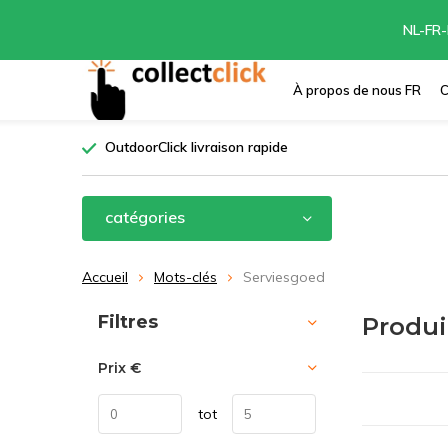
NL-FR-
À propos de nous FR
C
OutdoorClick livraison rapide
catégories
Accueil
Mots-clés
Serviesgoed
Trier par:
Filtres
Produi
Prix
€
tot