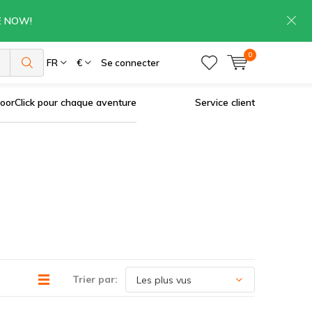
RE NOW!
0
es
FR
€
Se connecter
oorClick pour chaque aventure
Service client
Trier par: