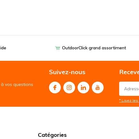
pide
OutdoorClick grand assortiment
Suivez-nous
Receve
à vos questions
* Lisez les 
Catégories