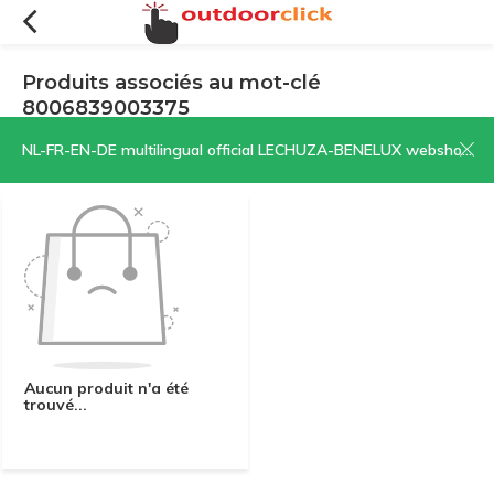
Produits associés au mot-clé
8006839003375
Filtres
Trier par:
NL-FR-EN-DE multilingual official LECHUZA-BENELUX webshop | CLICK HERE NOW!
Aucun produit n'a été
trouvé...