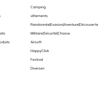
Camping
s
vêtements
Randonnée|Evasion|Aventure|Découverte
aits
Militaire|Sécurité|Chasse
oduits
Airsoft
HappyClick
Festival
Diversen