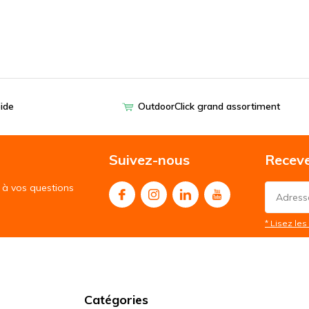
pide
OutdoorClick grand assortiment
Suivez-nous
Receve
à vos questions
* Lisez les 
Catégories