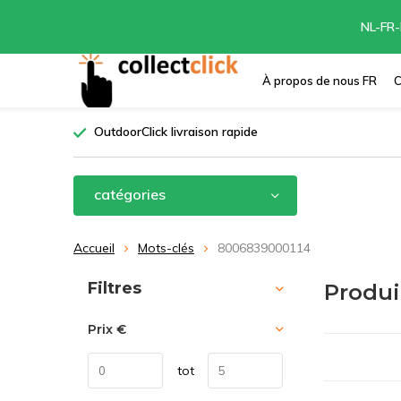
NL-FR-
À propos de nous FR
C
OutdoorClick livraison rapide
catégories
Accueil
Mots-clés
8006839000114
Trier par:
Filtres
Produi
Prix
€
tot