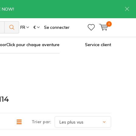
RE NOW!
0
es
FR
€
Se connecter
oorClick pour chaque aventure
Service client
114
Trier par: