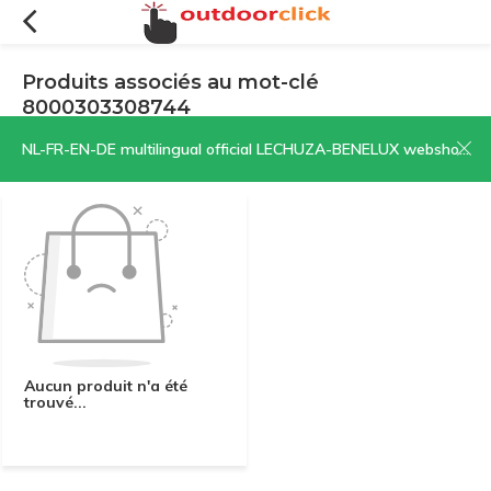
Produits associés au mot-clé
8000303308744
Filtres
Trier par:
NL-FR-EN-DE multilingual official LECHUZA-BENELUX webshop | CLICK HERE NOW!
Aucun produit n'a été
trouvé...