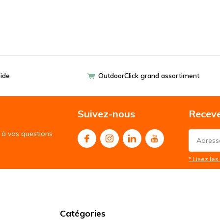
pide
OutdoorClick grand assortiment
Suivez-nous
Receve
à vos questions
* Lisez les 
Catégories