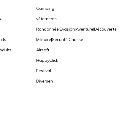
Camping
s
vêtements
Randonnée|Evasion|Aventure|Découverte
aits
Militaire|Sécurité|Chasse
oduits
Airsoft
HappyClick
Festival
Diversen