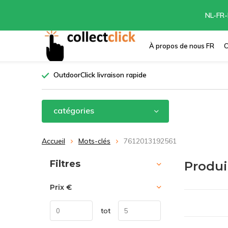
NL-FR-
À propos de nous FR
C
OutdoorClick livraison rapide
catégories
Accueil
Mots-clés
7612013192561
Trier par:
Filtres
Produi
Prix
€
tot