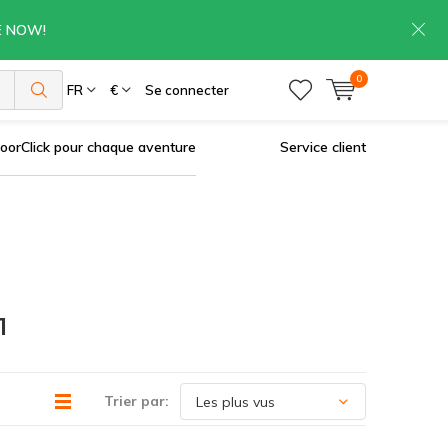
RE NOW!
0
es
FR
€
Se connecter
oorClick pour chaque aventure
Service client
1
Trier par: