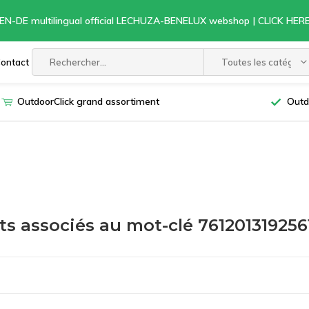
EN-DE multilingual official LECHUZA-BENELUX webshop | CLICK HE
ontact
Toutes les catégori
OutdoorClick grand assortiment
Outd
ts associés au mot-clé 761201319256