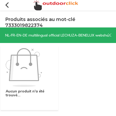
Produits associés au mot-clé
7333019822374
Filtres
Trier par:
NL-FR-EN-DE multilingual official LECHUZA-BENELUX webshop | CLICK HERE NOW!
Aucun produit n'a été
trouvé...