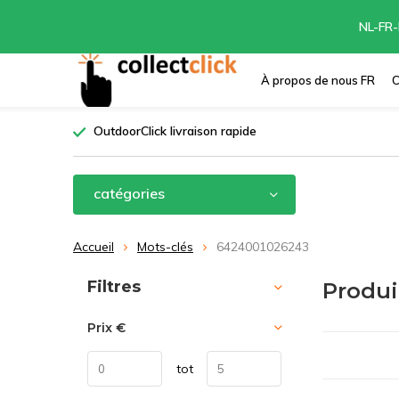
NL-FR-
À propos de nous FR
C
OutdoorClick livraison rapide
catégories
Accueil
Mots-clés
6424001026243
Trier par:
Filtres
Produi
Prix
€
tot