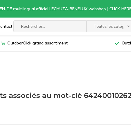
EN-DE multilingual official LECHUZA-BENELUX webshop | CLICK HE
ontact
Toutes les catégori
OutdoorClick grand assortiment
Outd
ts associés au mot-clé 6424001026