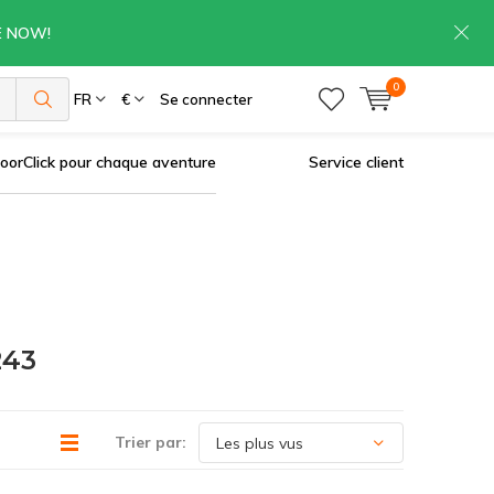
RE NOW!
0
es
FR
€
Se connecter
oorClick pour chaque aventure
Service client
243
Trier par: