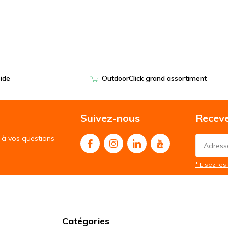
pide
OutdoorClick grand assortiment
Suivez-nous
Receve
à vos questions
* Lisez les 
Catégories