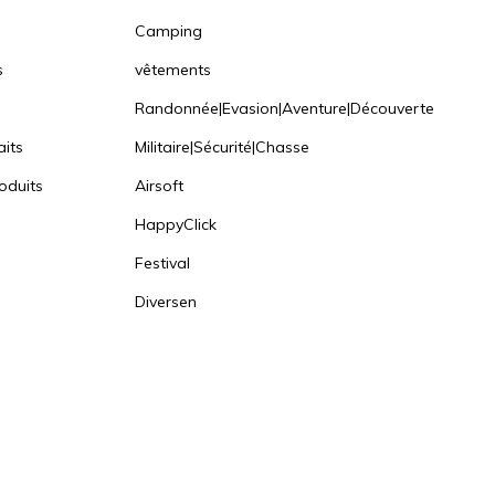
Camping
s
vêtements
Randonnée|Evasion|Aventure|Découverte
aits
Militaire|Sécurité|Chasse
oduits
Airsoft
HappyClick
Festival
Diversen