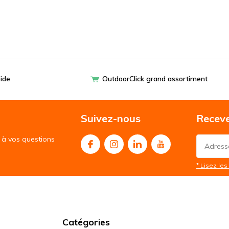
pide
OutdoorClick grand assortiment
Suivez-nous
Receve
à vos questions
* Lisez les 
Catégories