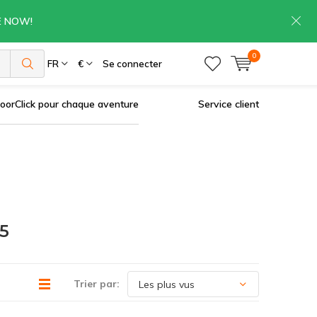
RE NOW!
0
es
FR
€
Se connecter
oorClick pour chaque aventure
Service client
5
Trier par: