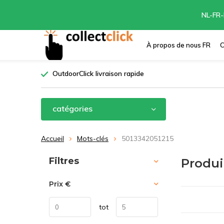
NL-FR-
À propos de nous FR
C
OutdoorClick livraison rapide
catégories
Accueil
Mots-clés
5013342051215
Trier par:
Filtres
Produi
Prix
€
tot