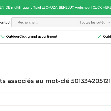
EN-DE multilingual official LECHUZA-BENELUX webshop | CLICK HE
ontact
Toutes les catégori
OutdoorClick grand assortiment
Outd
ts associés au mot-clé 501334205121