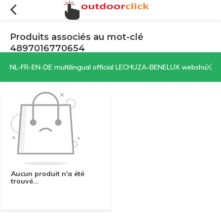
Produits associés au mot-clé
4897016770654
Filtres
Trier par:
NL-FR-EN-DE multilingual official LECHUZA-BENELUX webshop | CLICK HERE NOW!
Aucun produit n'a été
trouvé...