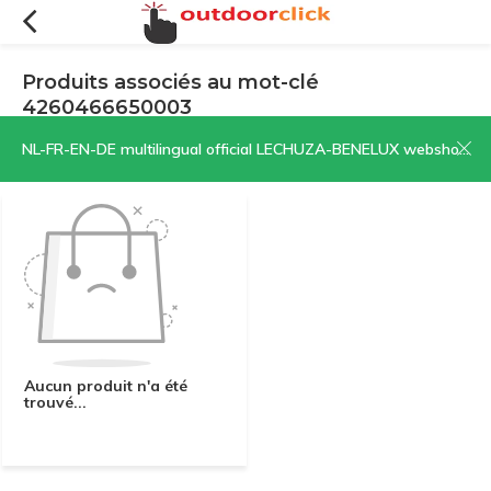
Produits associés au mot-clé
4260466650003
Filtres
Trier par:
NL-FR-EN-DE multilingual official LECHUZA-BENELUX webshop | CLICK HERE NOW!
Aucun produit n'a été
trouvé...