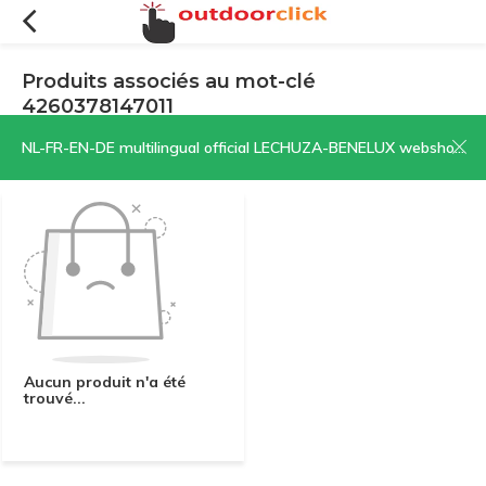
Produits associés au mot-clé
4260378147011
Filtres
Trier par:
NL-FR-EN-DE multilingual official LECHUZA-BENELUX webshop | CLICK HERE NOW!
Aucun produit n'a été
trouvé...