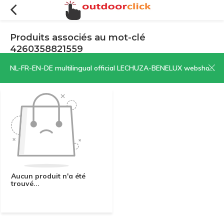
Produits associés au mot-clé
4260358821559
Filtres
Trier par:
NL-FR-EN-DE multilingual official LECHUZA-BENELUX webshop | CLICK HERE NOW!
Aucun produit n'a été
trouvé...