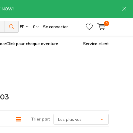
RE NOW!
0
es
FR
€
Se connecter
oorClick pour chaque aventure
Service client
703
Trier par: