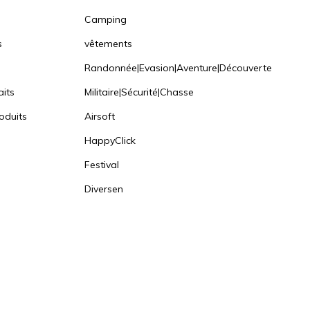
Camping
s
vêtements
Randonnée|Evasion|Aventure|Découverte
aits
Militaire|Sécurité|Chasse
oduits
Airsoft
HappyClick
Festival
Diversen