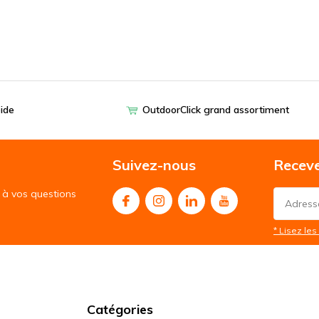
pide
OutdoorClick grand assortiment
Suivez-nous
Receve
à vos questions
* Lisez les 
Catégories