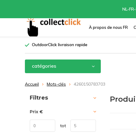
NL-FR-
À propos de nous FR
C
OutdoorClick livraison rapide
catégories
Accueil
Mots-clés
4260150783703
Trier par:
Filtres
Produi
Prix
€
tot