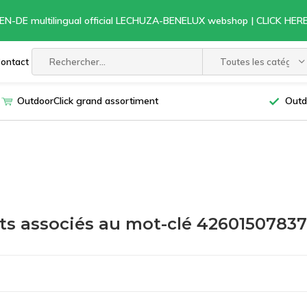
EN-DE multilingual official LECHUZA-BENELUX webshop | CLICK HE
ontact
Toutes les catégori
OutdoorClick grand assortiment
Outd
ts associés au mot-clé 4260150783