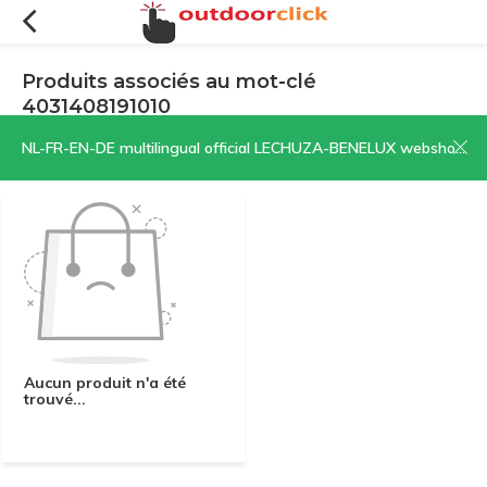
Produits associés au mot-clé
4031408191010
Filtres
Trier par:
NL-FR-EN-DE multilingual official LECHUZA-BENELUX webshop | CLICK HERE NOW!
Aucun produit n'a été
trouvé...