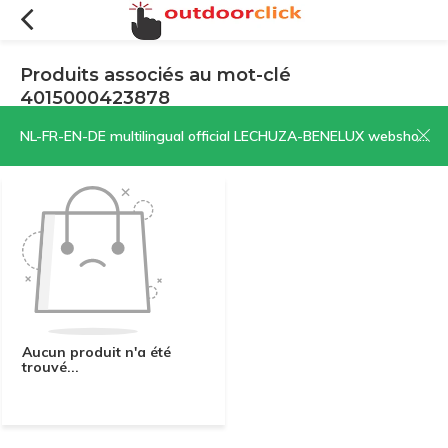
Produits associés au mot-clé
4015000423878
Filtres
Trier par:
NL-FR-EN-DE multilingual official LECHUZA-BENELUX webshop | CLICK HERE NOW!
Aucun produit n'a été
trouvé...