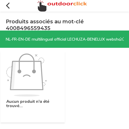
Produits associés au mot-clé
4008496559435
Filtres
Trier par:
NL-FR-EN-DE multilingual official LECHUZA-BENELUX webshop | CLICK HERE NOW!
Aucun produit n'a été
trouvé...