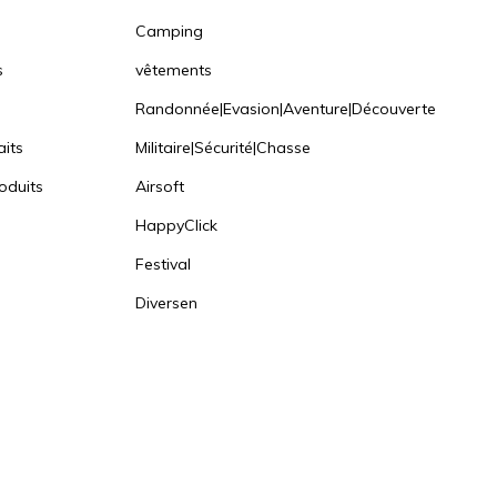
Camping
s
vêtements
Randonnée|Evasion|Aventure|Découverte
aits
Militaire|Sécurité|Chasse
oduits
Airsoft
HappyClick
Festival
Diversen