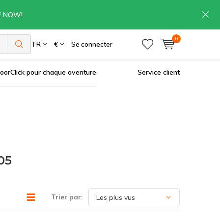
RE NOW!
0
es
FR
€
Se connecter
oorClick pour chaque aventure
Service client
05
Trier par: