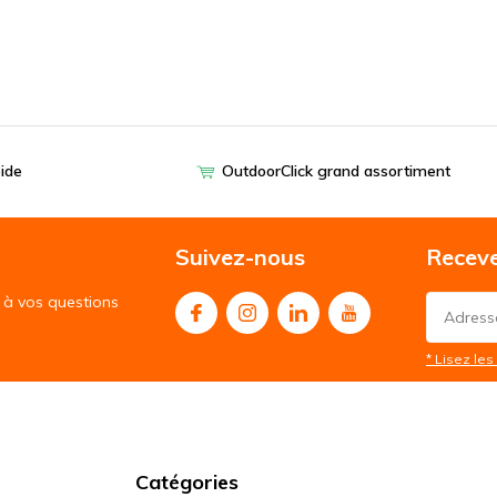
pide
OutdoorClick grand assortiment
Suivez-nous
Receve
à vos questions
* Lisez les 
Catégories