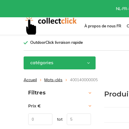
NL-FR-
À propos de nous FR
C
OutdoorClick livraison rapide
catégories
Accueil
Mots-clés
400140000005
Trier par:
Filtres
Produi
Prix
€
tot