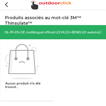
Produits associés au mot-clé 3M™
Thinsulate™
Filtres
Trier par:
NL-FR-EN-DE multilingual official LECHUZA-BENELUX webshop | CLICK HERE NOW!
Aucun produit n'a été
trouvé...