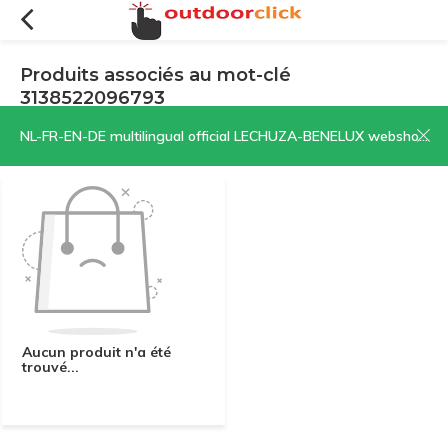
Produits associés au mot-clé
3138522096793
Filtres
Trier par:
NL-FR-EN-DE multilingual official LECHUZA-BENELUX webshop | CLICK HERE NOW!
Aucun produit n'a été
trouvé...