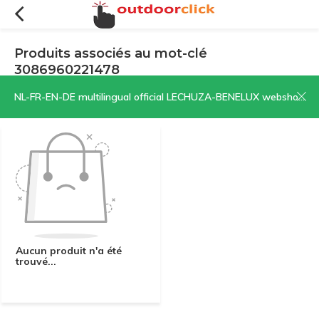
Produits associés au mot-clé
3086960221478
Filtres
Trier par:
NL-FR-EN-DE multilingual official LECHUZA-BENELUX webshop | CLICK HERE NOW!
Aucun produit n'a été
trouvé...