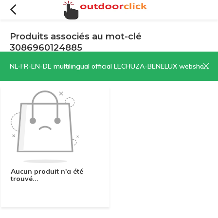
Produits associés au mot-clé
3086960124885
Filtres
Trier par:
NL-FR-EN-DE multilingual official LECHUZA-BENELUX webshop | CLICK HERE NOW!
Aucun produit n'a été
trouvé...