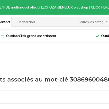
EN-DE multilingual official LECHUZA-BENELUX webshop | CLICK HE
ontact
Toutes les catégori
OutdoorClick grand assortiment
Outd
ts associés au mot-clé 3086960048