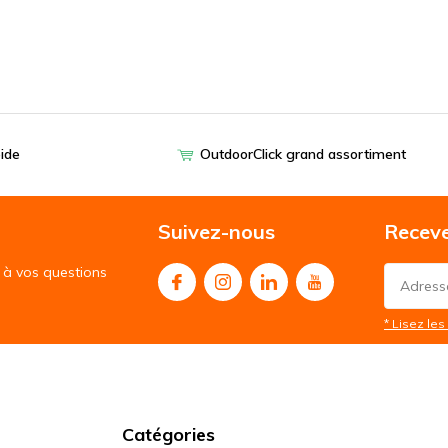
pide
OutdoorClick grand assortiment
Suivez-nous
Receve
à vos questions
* Lisez les 
Catégories