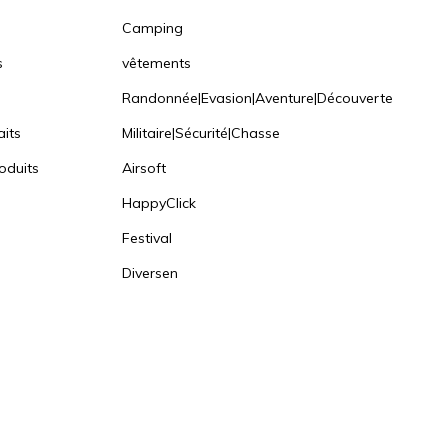
Camping
s
vêtements
Randonnée|Evasion|Aventure|Découverte
aits
Militaire|Sécurité|Chasse
oduits
Airsoft
HappyClick
Festival
Diversen