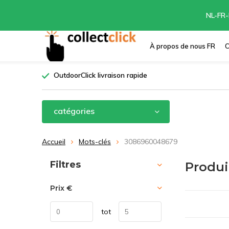
NL-FR-
À propos de nous FR
C
OutdoorClick livraison rapide
catégories
Accueil
Mots-clés
3086960048679
Trier par:
Filtres
Produi
Prix
€
tot