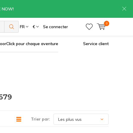
RE NOW!
0
es
FR
€
Se connecter
oorClick pour chaque aventure
Service client
679
Trier par: