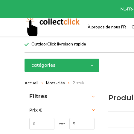
NL-FR-
À propos de nous FR
C
OutdoorClick livraison rapide
catégories
Accueil
Mots-clés
2 stuk
Trier par:
Filtres
Produi
Prix
€
tot