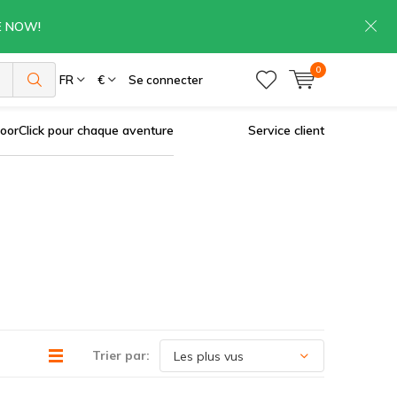
RE NOW!
0
es
FR
€
Se connecter
oorClick pour chaque aventure
Service client
Trier par: