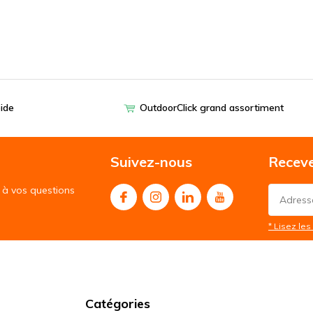
pide
OutdoorClick grand assortiment
Suivez-nous
Receve
à vos questions
* Lisez les 
Catégories