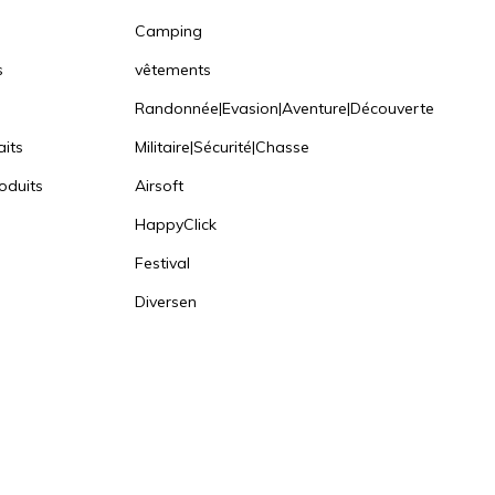
Camping
s
vêtements
Randonnée|Evasion|Aventure|Découverte
aits
Militaire|Sécurité|Chasse
oduits
Airsoft
HappyClick
Festival
Diversen