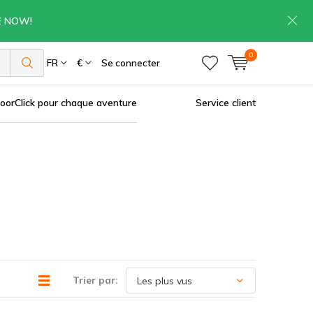
RE NOW!
0
es
FR
€
Se connecter
oorClick pour chaque aventure
Service client
Trier par: