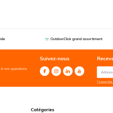
pide
OutdoorClick grand assortiment
Suivez-nous
Receve
à vos questions
* Lisez les 
Catégories