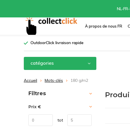
NL-FR-
À propos de nous FR
C
OutdoorClick livraison rapide
catégories
Accueil
Mots-clés
180 g/m2
Trier par:
Filtres
Produi
Prix
€
tot