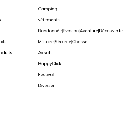
Camping
s
vêtements
Randonnée|Evasion|Aventure|Découverte
aits
Militaire|Sécurité|Chasse
oduits
Airsoft
HappyClick
Festival
Diversen