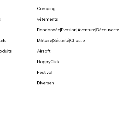
Camping
s
vêtements
Randonnée|Evasion|Aventure|Découverte
aits
Militaire|Sécurité|Chasse
oduits
Airsoft
HappyClick
Festival
Diversen