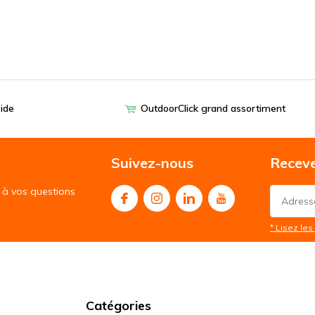
pide
OutdoorClick grand assortiment
Suivez-nous
Receve
à vos questions
* Lisez les 
Catégories