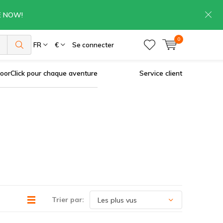
RE NOW!
0
es
FR
€
Se connecter
oorClick pour chaque aventure
Service client
Trier par: