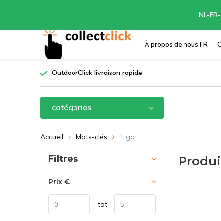
NL-FR-
À propos de nous FR
C
OutdoorClick livraison rapide
catégories
Accueil
Mots-clés
1 gat
Trier par:
Filtres
Produi
Prix
€
tot