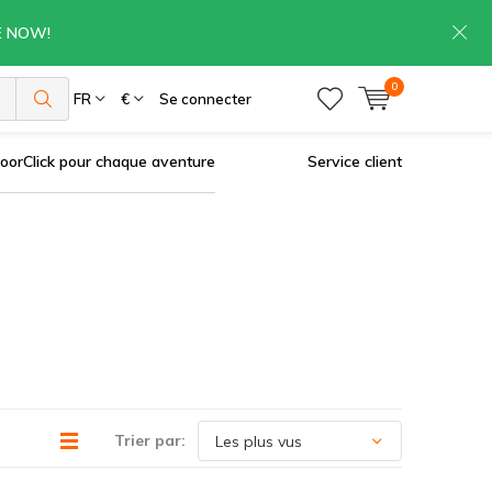
RE NOW!
0
es
FR
€
Se connecter
oorClick pour chaque aventure
Service client
Trier par: