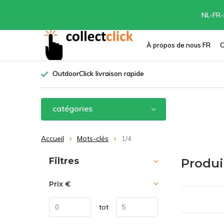
NL-FR-
À propos de nous FR
C
OutdoorClick livraison rapide
catégories
Accueil
Mots-clés
1/4
Trier par:
Filtres
Produi
Prix
€
tot