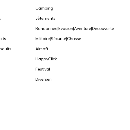
Camping
s
vêtements
Randonnée|Evasion|Aventure|Découverte
aits
Militaire|Sécurité|Chasse
oduits
Airsoft
HappyClick
Festival
Diversen