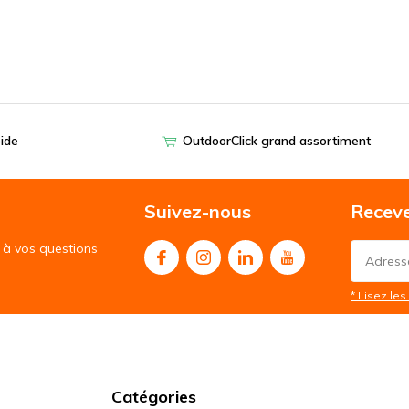
pide
OutdoorClick grand assortiment
Suivez-nous
Receve
à vos questions
* Lisez les 
Catégories