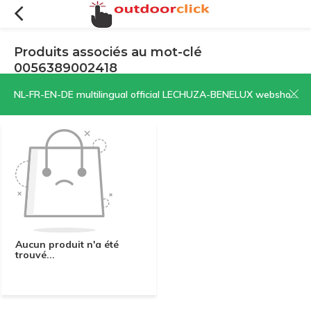
Produits associés au mot-clé
0056389002418
Filtres
Trier par:
NL-FR-EN-DE multilingual official LECHUZA-BENELUX webshop | CLICK HERE NOW!
Aucun produit n'a été
trouvé...