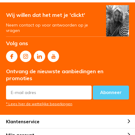
Wij willen dat het met je 'clickt'
Neem contact op voor antwoorden op je
vragen
Volg ons
Ontvang de nieuwste aanbiedingen en
promoties
Abonneer
* Lees hier de wettelijke beperkingen
Klantenservice