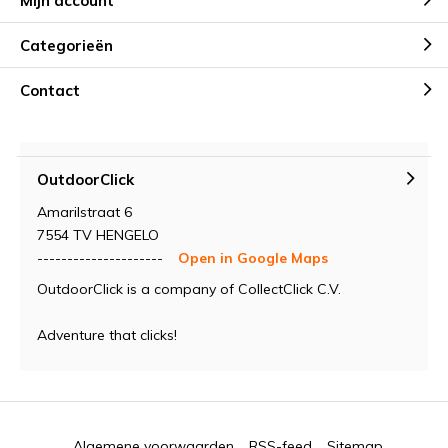
Mijn account
Categorieën
Contact
OutdoorClick
Amarilstraat 6
7554 TV HENGELO
---------------------
Open in Google Maps
OutdoorClick is a company of CollectClick C.V.
Adventure that clicks!
Algemene voorwaarden
RSS-feed
Sitemap